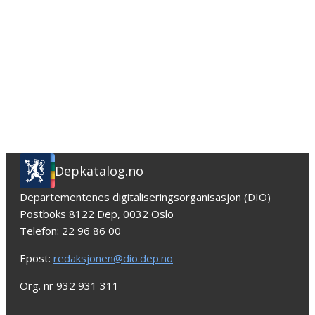
Depkatalog.no
Departementenes digitaliseringsorganisasjon (DIO)
Postboks 8122 Dep, 0032 Oslo
Telefon: 22 96 86 00
Epost:
redaksjonen@dio.dep.no
Org. nr 932 931 311