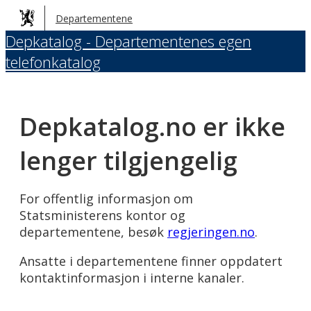
Hopp
Departementene
til
Depkatalog - Departementenes egen
hovedinnhold
telefonkatalog
Depkatalog.no er ikke
lenger tilgjengelig
For offentlig informasjon om
Statsministerens kontor og
departementene, besøk
regjeringen.no
.
Ansatte i departementene finner oppdatert
kontaktinformasjon i interne kanaler.