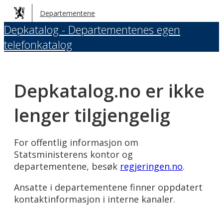
Hopp
Departementene
til
Depkatalog - Departementenes egen
hovedinnhold
telefonkatalog
Depkatalog.no er ikke
lenger tilgjengelig
For offentlig informasjon om
Statsministerens kontor og
departementene, besøk
regjeringen.no
.
Ansatte i departementene finner oppdatert
kontaktinformasjon i interne kanaler.