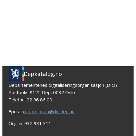
Depkatalog.no
Departementenes digitaliseringsorganisasjon (DIO)
Postboks 8122 Dep, 0032 Oslo
Telefon: 22 96 86 00
Epost:
redaksjonen@dio.dep.no
Org. nr 932 931 311