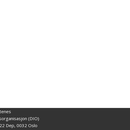
tenes
gsorganisasjon (DIO)
22 Dep, 0032 Oslo