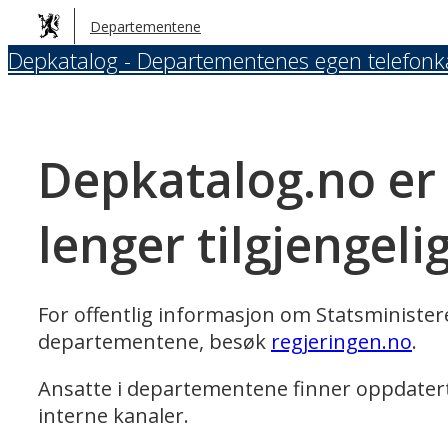
Hopp
Departementene
til
Depkatalog - Departementenes egen telefonk
hovedinnhold
Depkatalog.no er
lenger tilgjengeli
For offentlig informasjon om Statsministe
departementene, besøk
regjeringen.no
.
Ansatte i departementene finner oppdater
interne kanaler.