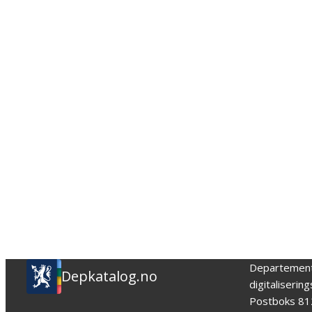
Departemen
Depkatalog.no
digitaliserin
Postboks 81