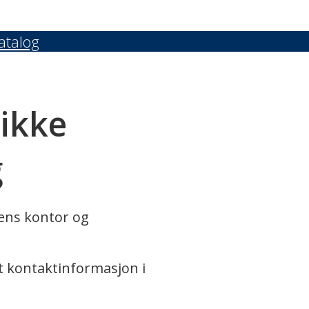
atalog
 ikke
g
rens kontor og
t kontaktinformasjon i