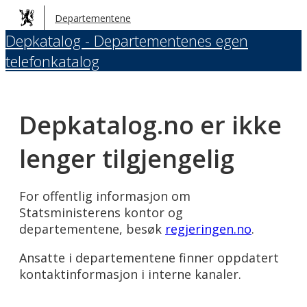
Hopp
Departementene
til
Depkatalog - Departementenes egen
hovedinnhold
telefonkatalog
Depkatalog.no er ikke
lenger tilgjengelig
For offentlig informasjon om
Statsministerens kontor og
departementene, besøk
regjeringen.no
.
Ansatte i departementene finner oppdatert
kontaktinformasjon i interne kanaler.