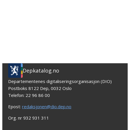
Depkatalog.no
Departementenes digitaliseringsorganisasjon (DIO)
Postboks 8122 Dep, 0032 Oslo
Telefon: 22 96 86 00
Epost:
redaksjonen@dio.dep.no
Org. nr 932 931 311