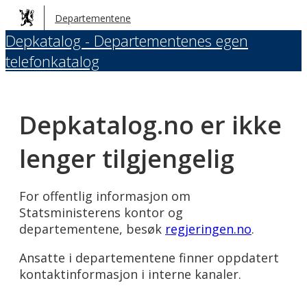
Hopp
Departementene
til
Depkatalog - Departementenes egen
hovedinnhold
telefonkatalog
Depkatalog.no er ikke
lenger tilgjengelig
For offentlig informasjon om
Statsministerens kontor og
departementene, besøk
regjeringen.no
.
Ansatte i departementene finner oppdatert
kontaktinformasjon i interne kanaler.