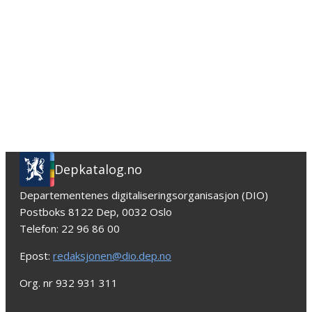
Depkatalog.no
Departementenes digitaliseringsorganisasjon (DIO)
Postboks 8122 Dep, 0032 Oslo
Telefon: 22 96 86 00
Epost:
redaksjonen@dio.dep.no
Org. nr 932 931 311