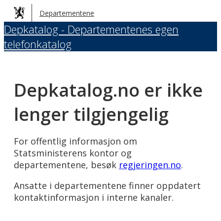
Hopp
Departementene
til
Depkatalog - Departementenes egen
hovedinnhold
telefonkatalog
Depkatalog.no er ikke
lenger tilgjengelig
For offentlig informasjon om
Statsministerens kontor og
departementene, besøk
regjeringen.no
.
Ansatte i departementene finner oppdatert
kontaktinformasjon i interne kanaler.