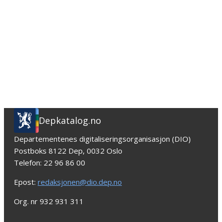
Depkatalog.no
Departementenes digitaliseringsorganisasjon (DIO)
Postboks 8122 Dep, 0032 Oslo
Telefon: 22 96 86 00
Epost:
redaksjonen@dio.dep.no
Org. nr 932 931 311