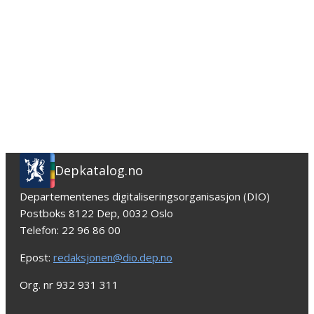
Depkatalog.no
Departementenes digitaliseringsorganisasjon (DIO)
Postboks 8122 Dep, 0032 Oslo
Telefon: 22 96 86 00
Epost:
redaksjonen@dio.dep.no
Org. nr 932 931 311