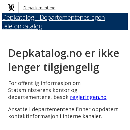
Hopp
Departementene
til
Depkatalog - Departementenes egen
hovedinnhold
telefonkatalog
Depkatalog.no er ikke
lenger tilgjengelig
For offentlig informasjon om
Statsministerens kontor og
departementene, besøk
regjeringen.no
.
Ansatte i departementene finner oppdatert
kontaktinformasjon i interne kanaler.