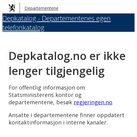
Hopp
Departementene
til
Depkatalog - Departementenes egen
hovedinnhold
telefonkatalog
Depkatalog.no er ikke
lenger tilgjengelig
For offentlig informasjon om
Statsministerens kontor og
departementene, besøk
regjeringen.no
.
Ansatte i departementene finner oppdatert
kontaktinformasjon i interne kanaler.