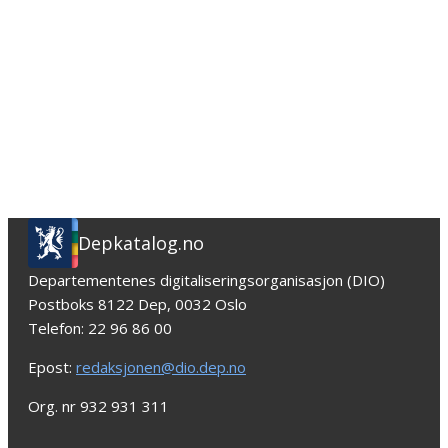
Depkatalog.no
Departementenes digitaliseringsorganisasjon (DIO)
Postboks 8122 Dep, 0032 Oslo
Telefon: 22 96 86 00
Epost:
redaksjonen@dio.dep.no
Org. nr 932 931 311