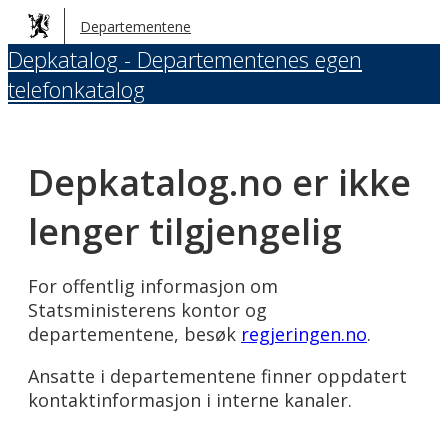
Hopp
Departementene
til
Depkatalog - Departementenes egen
hovedinnhold
telefonkatalog
Depkatalog.no er ikke
lenger tilgjengelig
For offentlig informasjon om
Statsministerens kontor og
departementene, besøk
regjeringen.no
.
Ansatte i departementene finner oppdatert
kontaktinformasjon i interne kanaler.