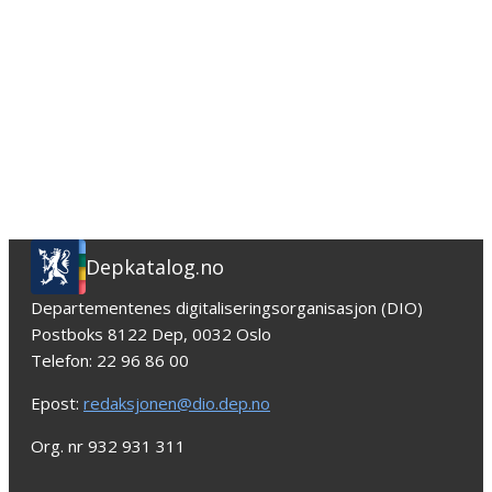
Depkatalog.no
Departementenes digitaliseringsorganisasjon (DIO)
Postboks 8122 Dep, 0032 Oslo
Telefon: 22 96 86 00
Epost:
redaksjonen@dio.dep.no
Org. nr 932 931 311