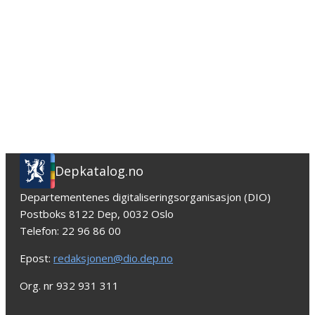
Depkatalog.no
Departementenes digitaliseringsorganisasjon (DIO)
Postboks 8122 Dep, 0032 Oslo
Telefon: 22 96 86 00
Epost:
redaksjonen@dio.dep.no
Org. nr 932 931 311