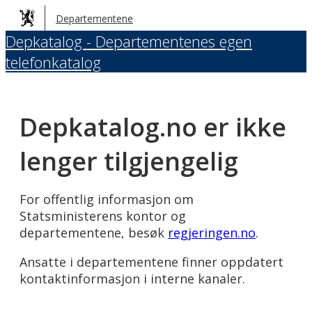
Hopp
Departementene
til
Depkatalog - Departementenes egen
hovedinnhold
telefonkatalog
Depkatalog.no er ikke
lenger tilgjengelig
For offentlig informasjon om
Statsministerens kontor og
departementene, besøk
regjeringen.no
.
Ansatte i departementene finner oppdatert
kontaktinformasjon i interne kanaler.