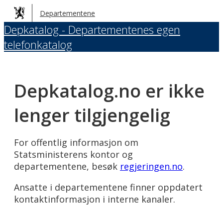
Hopp
Departementene
til
Depkatalog - Departementenes egen
hovedinnhold
telefonkatalog
Depkatalog.no er ikke
lenger tilgjengelig
For offentlig informasjon om
Statsministerens kontor og
departementene, besøk
regjeringen.no
.
Ansatte i departementene finner oppdatert
kontaktinformasjon i interne kanaler.