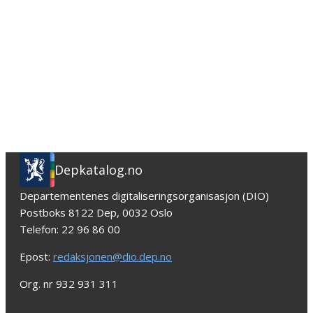
Depkatalog.no
Departementenes digitaliseringsorganisasjon (DIO)
Postboks 8122 Dep, 0032 Oslo
Telefon: 22 96 86 00
Epost:
redaksjonen@dio.dep.no
Org. nr 932 931 311