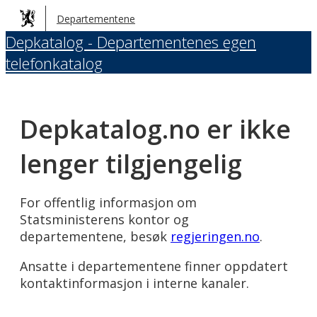
Hopp
Departementene
til
Depkatalog - Departementenes egen
hovedinnhold
telefonkatalog
Depkatalog.no er ikke
lenger tilgjengelig
For offentlig informasjon om
Statsministerens kontor og
departementene, besøk
regjeringen.no
.
Ansatte i departementene finner oppdatert
kontaktinformasjon i interne kanaler.