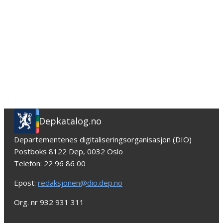
Depkatalog.no
Departementenes digitaliseringsorganisasjon (DIO)
Postboks 8122 Dep, 0032 Oslo
Telefon: 22 96 86 00
Epost:
redaksjonen@dio.dep.no
Org. nr 932 931 311