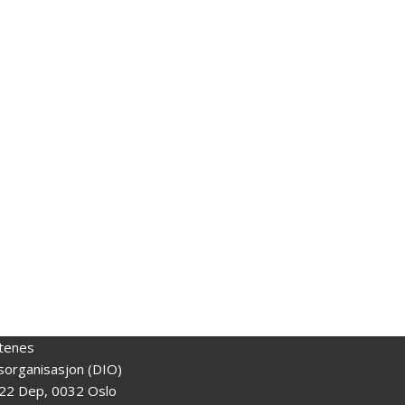
tenes
gsorganisasjon (DIO)
22 Dep, 0032 Oslo