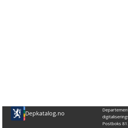
Departemen
Depkatalog.no
digitaliserin
Postboks 81