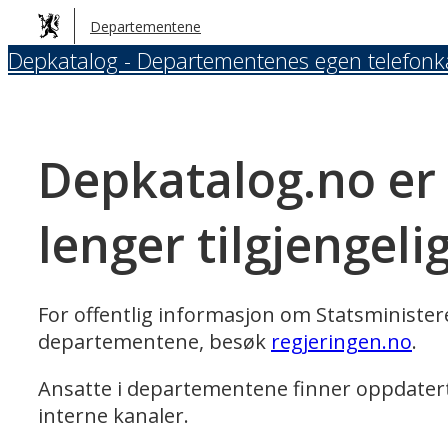
Hopp
Departementene
til
Depkatalog - Departementenes egen telefonk
hovedinnhold
Depkatalog.no er
lenger tilgjengeli
For offentlig informasjon om Statsministe
departementene, besøk
regjeringen.no
.
Ansatte i departementene finner oppdater
interne kanaler.