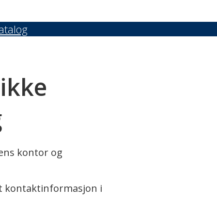
atalog
 ikke
g
rens kontor og
t kontaktinformasjon i