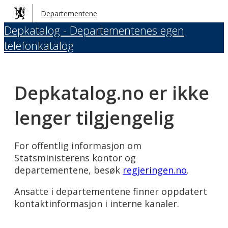
Hopp
Departementene
til
Depkatalog - Departementenes egen
hovedinnhold
telefonkatalog
Depkatalog.no er ikke
lenger tilgjengelig
For offentlig informasjon om
Statsministerens kontor og
departementene, besøk
regjeringen.no
.
Ansatte i departementene finner oppdatert
kontaktinformasjon i interne kanaler.