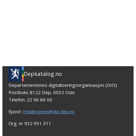
Depkatalog.no
Departementenes digitaliseringsorganisasjon (DIO)
Postboks 8122 Dep, 0032 Oslo
Telefon: 22 96 86 00
Epost:
redaksjonen@dio.dep.no
Org. nr 932 931 311