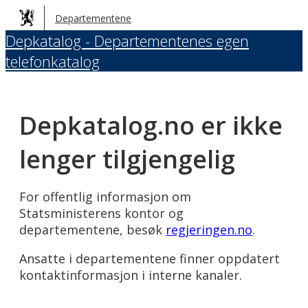
Hopp
Departementene
til
Depkatalog - Departementenes egen
hovedinnhold
telefonkatalog
Depkatalog.no er ikke
lenger tilgjengelig
For offentlig informasjon om
Statsministerens kontor og
departementene, besøk
regjeringen.no
.
Ansatte i departementene finner oppdatert
kontaktinformasjon i interne kanaler.