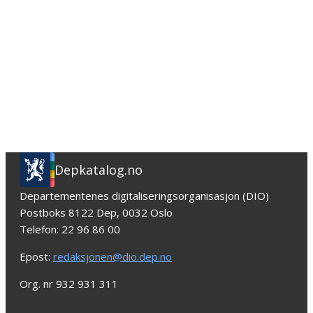
Depkatalog.no
Departementenes digitaliseringsorganisasjon (DIO)
Postboks 8122 Dep, 0032 Oslo
Telefon: 22 96 86 00
Epost:
redaksjonen@dio.dep.no
Org. nr 932 931 311