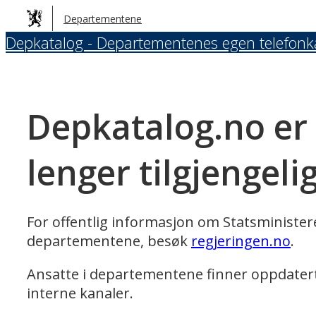
Hopp
Departementene
til
Depkatalog - Departementenes egen telefonk
hovedinnhold
Depkatalog.no er
lenger tilgjengeli
For offentlig informasjon om Statsministe
departementene, besøk
regjeringen.no
.
Ansatte i departementene finner oppdater
interne kanaler.