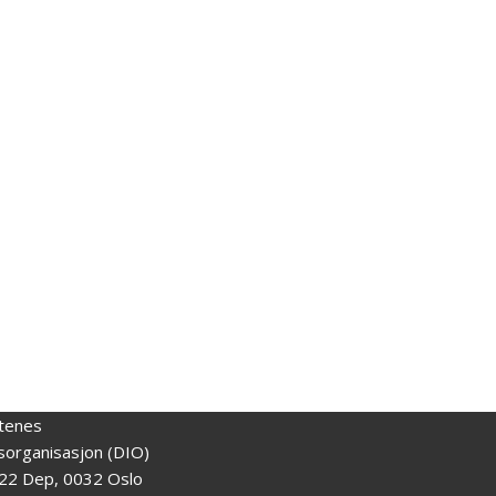
tenes
gsorganisasjon (DIO)
22 Dep, 0032 Oslo