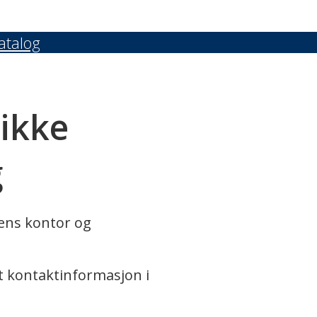
atalog
 ikke
g
rens kontor og
t kontaktinformasjon i