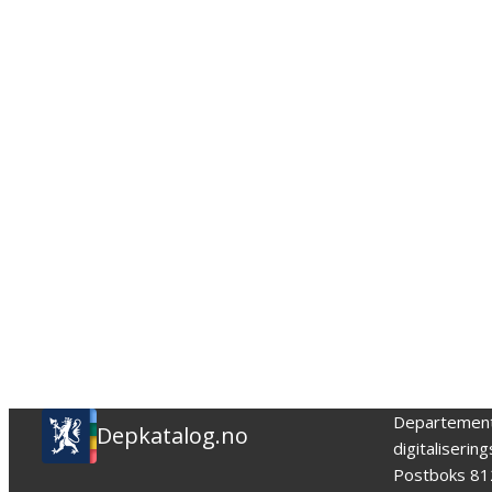
Departemen
Depkatalog.no
digitaliserin
Postboks 81