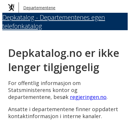
Hopp
Departementene
til
Depkatalog - Departementenes egen
hovedinnhold
telefonkatalog
Depkatalog.no er ikke
lenger tilgjengelig
For offentlig informasjon om
Statsministerens kontor og
departementene, besøk
regjeringen.no
.
Ansatte i departementene finner oppdatert
kontaktinformasjon i interne kanaler.