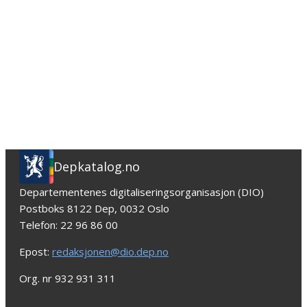
Depkatalog.no
Departementenes digitaliseringsorganisasjon (DIO)
Postboks 8122 Dep, 0032 Oslo
Telefon: 22 96 86 00
Epost:
redaksjonen@dio.dep.no
Org. nr 932 931 311