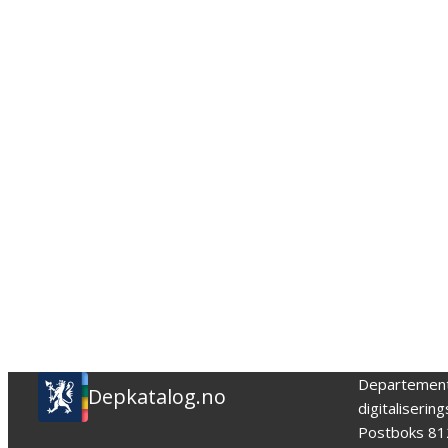
Departemen
Depkatalog.no
digitaliserin
Postboks 81