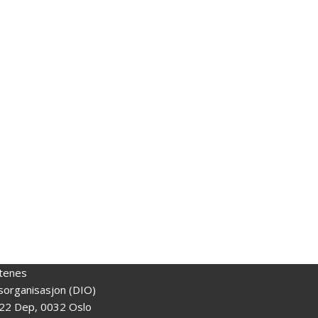
tenes
gsorganisasjon (DIO)
22 Dep, 0032 Oslo