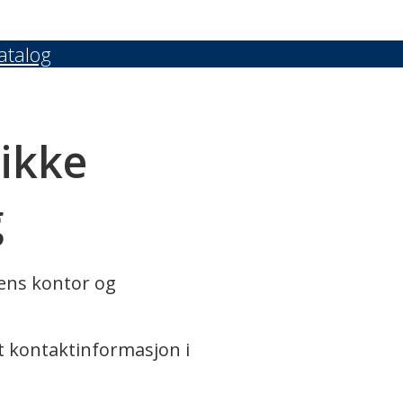
atalog
 ikke
g
rens kontor og
t kontaktinformasjon i