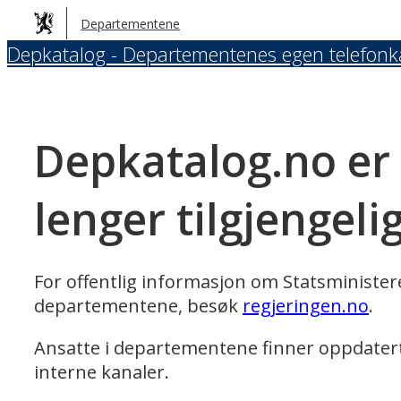
Hopp
Departementene
til
Depkatalog - Departementenes egen telefonk
hovedinnhold
Depkatalog.no er
lenger tilgjengeli
For offentlig informasjon om Statsministe
departementene, besøk
regjeringen.no
.
Ansatte i departementene finner oppdater
interne kanaler.