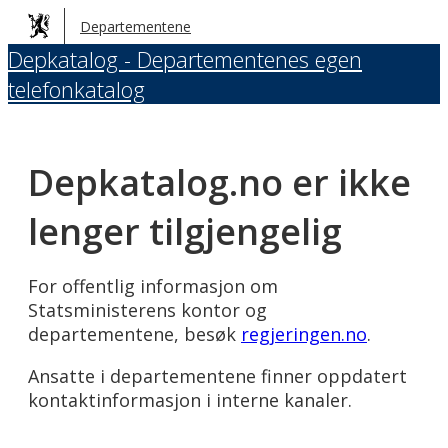
Hopp
Departementene
til
Depkatalog - Departementenes egen
hovedinnhold
telefonkatalog
Depkatalog.no er ikke
lenger tilgjengelig
For offentlig informasjon om
Statsministerens kontor og
departementene, besøk
regjeringen.no
.
Ansatte i departementene finner oppdatert
kontaktinformasjon i interne kanaler.