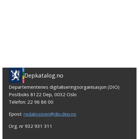
Depkatalog.no
Departementenes digitaliseringsorganisasjon (DIO)
Postboks 8122 Dep, 0032 Oslo
Telefon: 22 96 86 00
Epost:
redaksjonen@dio.dep.no
Org. nr 932 931 311