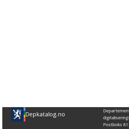
Departemen
Depkatalog.no
digitaliserin
Postboks 81