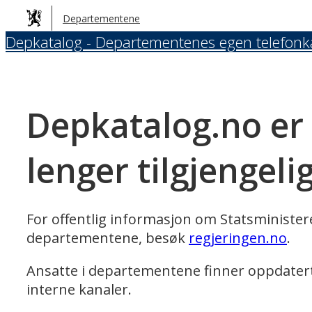
Hopp
Departementene
til
Depkatalog - Departementenes egen telefonk
hovedinnhold
Depkatalog.no er
lenger tilgjengeli
For offentlig informasjon om Statsministe
departementene, besøk
regjeringen.no
.
Ansatte i departementene finner oppdater
interne kanaler.