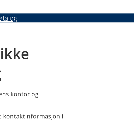
atalog
 ikke
g
rens kontor og
t kontaktinformasjon i