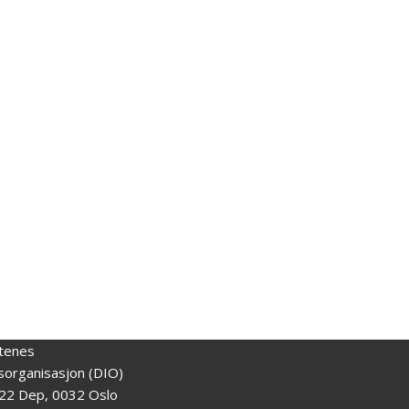
tenes
gsorganisasjon (DIO)
22 Dep, 0032 Oslo