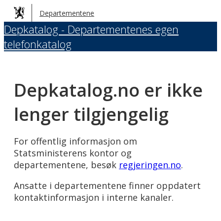
Hopp
Departementene
til
Depkatalog - Departementenes egen
hovedinnhold
telefonkatalog
Depkatalog.no er ikke
lenger tilgjengelig
For offentlig informasjon om
Statsministerens kontor og
departementene, besøk
regjeringen.no
.
Ansatte i departementene finner oppdatert
kontaktinformasjon i interne kanaler.