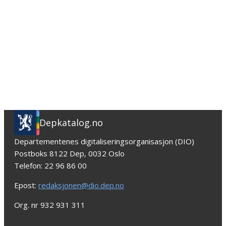
Depkatalog.no
Departementenes digitaliseringsorganisasjon (DIO)
Postboks 8122 Dep, 0032 Oslo
Telefon: 22 96 86 00
Epost:
redaksjonen@dio.dep.no
Org. nr 932 931 311