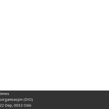
tenes
gsorganisasjon (DIO)
22 Dep, 0032 Oslo