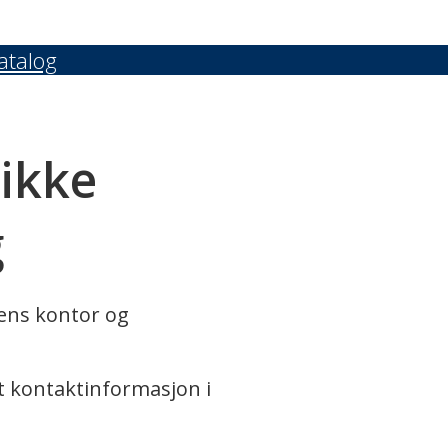
atalog
 ikke
g
rens kontor og
t kontaktinformasjon i