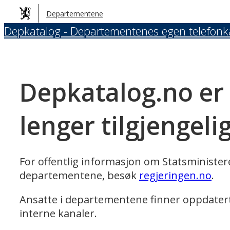
Hopp
Departementene
til
Depkatalog - Departementenes egen telefonk
hovedinnhold
Depkatalog.no er
lenger tilgjengeli
For offentlig informasjon om Statsministe
departementene, besøk
regjeringen.no
.
Ansatte i departementene finner oppdater
interne kanaler.