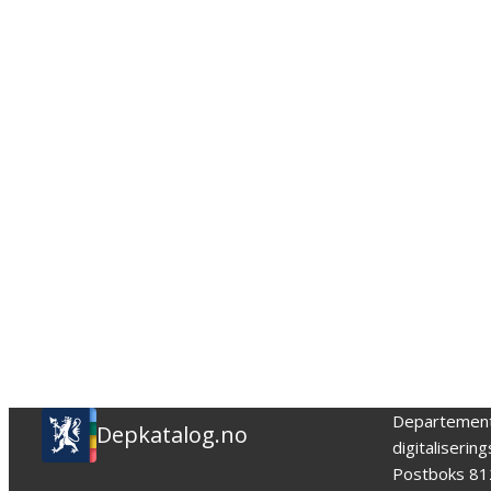
Departemen
Depkatalog.no
digitaliserin
Postboks 81