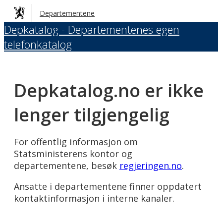
Hopp
Departementene
til
Depkatalog - Departementenes egen
hovedinnhold
telefonkatalog
Depkatalog.no er ikke
lenger tilgjengelig
For offentlig informasjon om
Statsministerens kontor og
departementene, besøk
regjeringen.no
.
Ansatte i departementene finner oppdatert
kontaktinformasjon i interne kanaler.