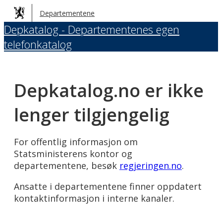
Hopp
Departementene
til
Depkatalog - Departementenes egen
hovedinnhold
telefonkatalog
Depkatalog.no er ikke
lenger tilgjengelig
For offentlig informasjon om
Statsministerens kontor og
departementene, besøk
regjeringen.no
.
Ansatte i departementene finner oppdatert
kontaktinformasjon i interne kanaler.