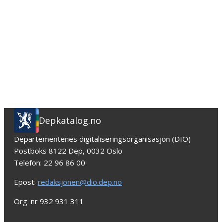
Depkatalog.no
Departementenes digitaliseringsorganisasjon (DIO)
Postboks 8122 Dep, 0032 Oslo
Telefon: 22 96 86 00
Epost:
redaksjonen@dio.dep.no
Org. nr 932 931 311