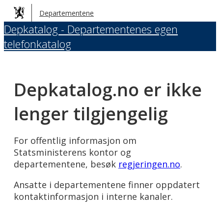
Hopp
Departementene
til
Depkatalog - Departementenes egen
hovedinnhold
telefonkatalog
Depkatalog.no er ikke
lenger tilgjengelig
For offentlig informasjon om
Statsministerens kontor og
departementene, besøk
regjeringen.no
.
Ansatte i departementene finner oppdatert
kontaktinformasjon i interne kanaler.