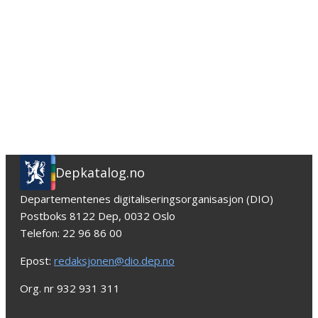
Depkatalog.no
Departementenes digitaliseringsorganisasjon (DIO)
Postboks 8122 Dep, 0032 Oslo
Telefon: 22 96 86 00
Epost:
redaksjonen@dio.dep.no
Org. nr 932 931 311