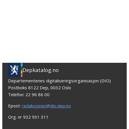
Depkatalog.no
Departementenes digitaliseringsorganisasjon (DIO)
Postboks 8122 Dep, 0032 Oslo
Telefon: 22 96 86 00
Epost:
redaksjonen@dio.dep.no
Org. nr 932 931 311