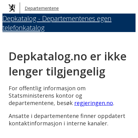
Hopp
Departementene
til
Depkatalog - Departementenes egen
hovedinnhold
telefonkatalog
Depkatalog.no er ikke
lenger tilgjengelig
For offentlig informasjon om
Statsministerens kontor og
departementene, besøk
regjeringen.no
.
Ansatte i departementene finner oppdatert
kontaktinformasjon i interne kanaler.