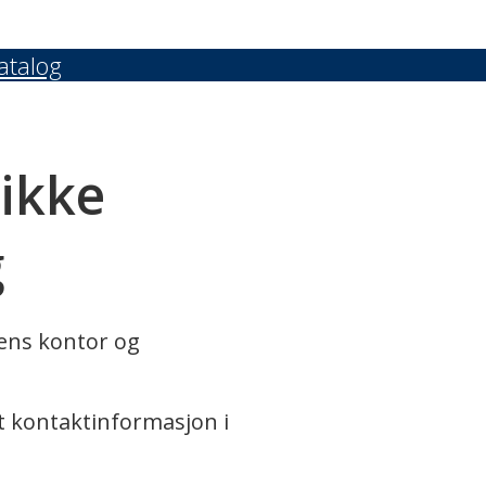
atalog
 ikke
g
rens kontor og
t kontaktinformasjon i