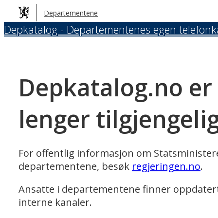
Hopp
Departementene
til
Depkatalog - Departementenes egen telefonk
hovedinnhold
Depkatalog.no er
lenger tilgjengeli
For offentlig informasjon om Statsministe
departementene, besøk
regjeringen.no
.
Ansatte i departementene finner oppdater
interne kanaler.