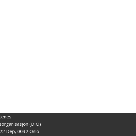
tenes
gsorganisasjon (DIO)
22 Dep, 0032 Oslo