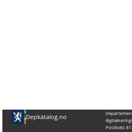
Departemen
Depkatalog.no
digitaliserin
Postboks 81