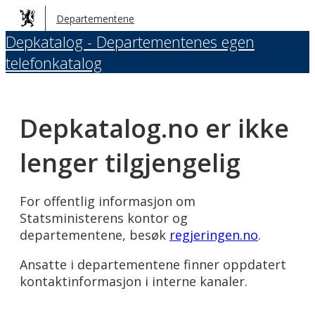
Hopp
Departementene
til
Depkatalog - Departementenes egen
hovedinnhold
telefonkatalog
Depkatalog.no er ikke
lenger tilgjengelig
For offentlig informasjon om
Statsministerens kontor og
departementene, besøk
regjeringen.no
.
Ansatte i departementene finner oppdatert
kontaktinformasjon i interne kanaler.