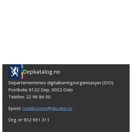
Depkatalog.no
Departementenes digitaliseringsorganisasjon (DIO)
Postboks 8122 Dep, 0032 Oslo
Telefon: 22 96 86 00
Epost:
redaksjonen@dio.dep.no
Org. nr 932 931 311