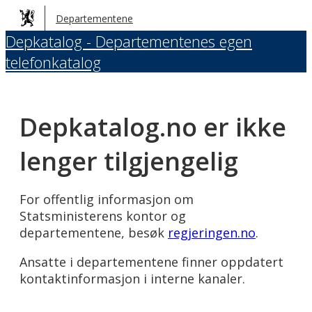
Hopp
Departementene
til
Depkatalog - Departementenes egen
hovedinnhold
telefonkatalog
Depkatalog.no er ikke
lenger tilgjengelig
For offentlig informasjon om
Statsministerens kontor og
departementene, besøk
regjeringen.no
.
Ansatte i departementene finner oppdatert
kontaktinformasjon i interne kanaler.