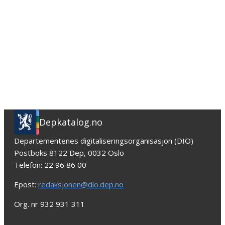
Depkatalog.no
Departementenes digitaliseringsorganisasjon (DIO)
Postboks 8122 Dep, 0032 Oslo
Telefon: 22 96 86 00
Epost:
redaksjonen@dio.dep.no
Org. nr 932 931 311