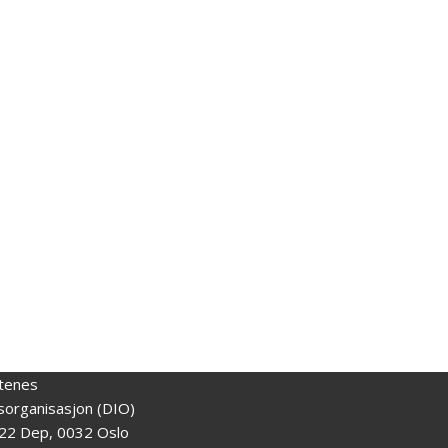
tenes
gsorganisasjon (DIO)
22 Dep, 0032 Oslo