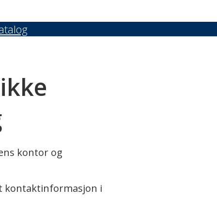
atalog
 ikke
g
rens kontor og
t kontaktinformasjon i