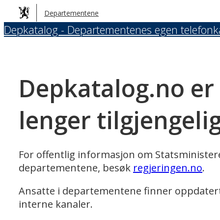
Hopp
Departementene
til
Depkatalog - Departementenes egen telefonk
hovedinnhold
Depkatalog.no er
lenger tilgjengeli
For offentlig informasjon om Statsministe
departementene, besøk
regjeringen.no
.
Ansatte i departementene finner oppdater
interne kanaler.