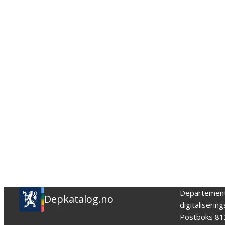
Departemen
Depkatalog.no
digitaliserin
Postboks 81