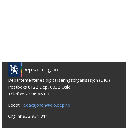
Depkatalog.no
Departementenes digitaliseringsorganisasjon (DIO)
Postboks 8122 Dep, 0032 Oslo
Telefon: 22 96 86 00
Epost:
redaksjonen@dio.dep.no
Org. nr 932 931 311