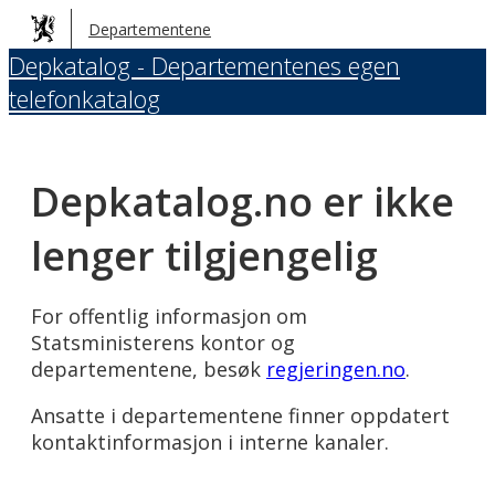
Hopp
Departementene
til
Depkatalog - Departementenes egen
hovedinnhold
telefonkatalog
Depkatalog.no er ikke
lenger tilgjengelig
For offentlig informasjon om
Statsministerens kontor og
departementene, besøk
regjeringen.no
.
Ansatte i departementene finner oppdatert
kontaktinformasjon i interne kanaler.