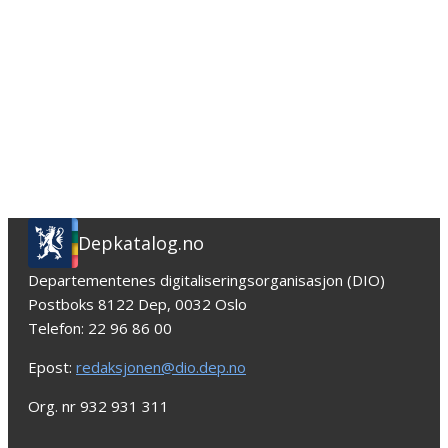
Depkatalog.no
Departementenes digitaliseringsorganisasjon (DIO)
Postboks 8122 Dep, 0032 Oslo
Telefon: 22 96 86 00
Epost:
redaksjonen@dio.dep.no
Org. nr 932 931 311