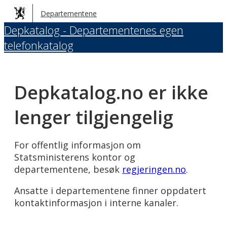
Hopp
Departementene
til
Depkatalog - Departementenes egen
hovedinnhold
telefonkatalog
Depkatalog.no er ikke
lenger tilgjengelig
For offentlig informasjon om
Statsministerens kontor og
departementene, besøk
regjeringen.no
.
Ansatte i departementene finner oppdatert
kontaktinformasjon i interne kanaler.