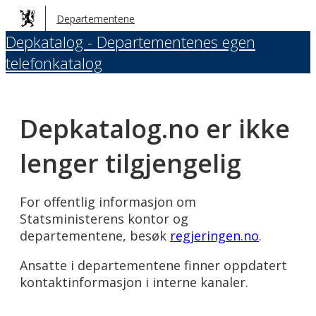
Hopp
Departementene
til
Depkatalog - Departementenes egen
hovedinnhold
telefonkatalog
Depkatalog.no er ikke
lenger tilgjengelig
For offentlig informasjon om
Statsministerens kontor og
departementene, besøk
regjeringen.no
.
Ansatte i departementene finner oppdatert
kontaktinformasjon i interne kanaler.