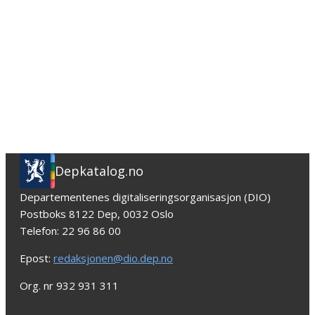
Depkatalog.no
Departementenes digitaliseringsorganisasjon (DIO)
Postboks 8122 Dep, 0032 Oslo
Telefon: 22 96 86 00
Epost:
redaksjonen@dio.dep.no
Org. nr 932 931 311