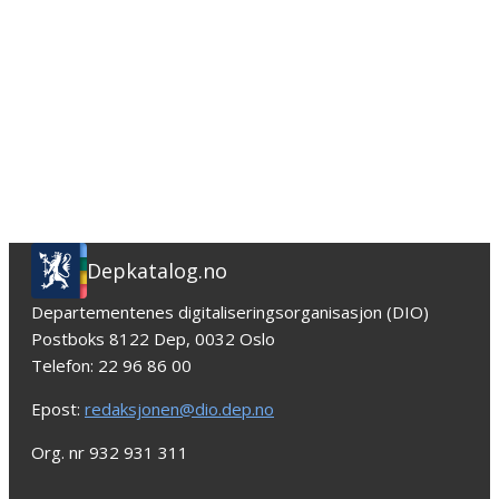
Depkatalog.no
Departementenes digitaliseringsorganisasjon (DIO)
Postboks 8122 Dep, 0032 Oslo
Telefon: 22 96 86 00
Epost:
redaksjonen@dio.dep.no
Org. nr 932 931 311