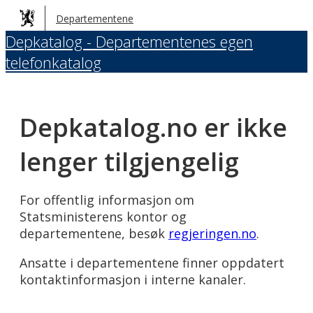
Hopp
Departementene
til
Depkatalog - Departementenes egen
hovedinnhold
telefonkatalog
Depkatalog.no er ikke
lenger tilgjengelig
For offentlig informasjon om
Statsministerens kontor og
departementene, besøk
regjeringen.no
.
Ansatte i departementene finner oppdatert
kontaktinformasjon i interne kanaler.