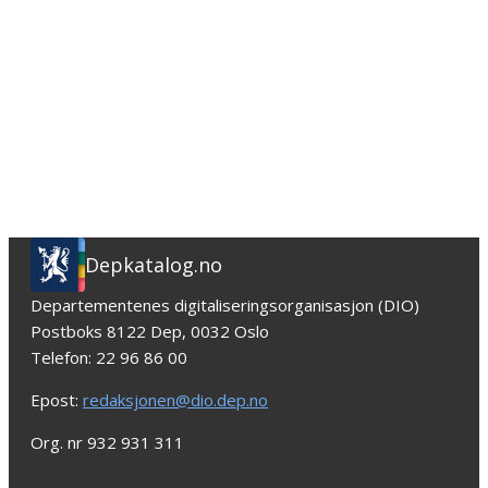
Depkatalog.no
Departementenes digitaliseringsorganisasjon (DIO)
Postboks 8122 Dep, 0032 Oslo
Telefon: 22 96 86 00
Epost:
redaksjonen@dio.dep.no
Org. nr 932 931 311