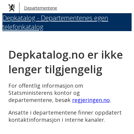
Hopp
Departementene
til
Depkatalog - Departementenes egen
hovedinnhold
telefonkatalog
Depkatalog.no er ikke
lenger tilgjengelig
For offentlig informasjon om
Statsministerens kontor og
departementene, besøk
regjeringen.no
.
Ansatte i departementene finner oppdatert
kontaktinformasjon i interne kanaler.