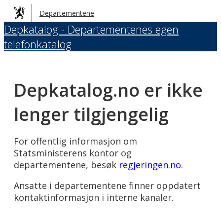
Hopp
Departementene
til
Depkatalog - Departementenes egen
hovedinnhold
telefonkatalog
Depkatalog.no er ikke
lenger tilgjengelig
For offentlig informasjon om
Statsministerens kontor og
departementene, besøk
regjeringen.no
.
Ansatte i departementene finner oppdatert
kontaktinformasjon i interne kanaler.