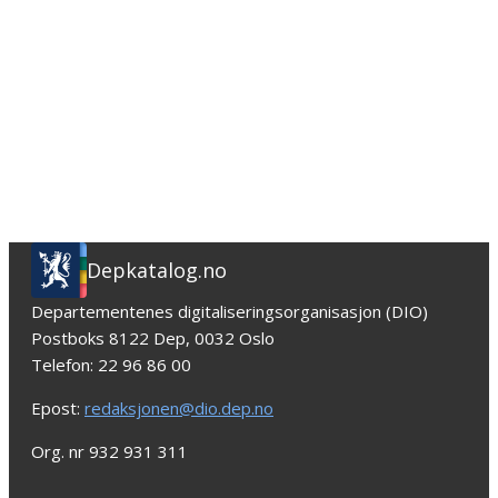
Depkatalog.no
Departementenes digitaliseringsorganisasjon (DIO)
Postboks 8122 Dep, 0032 Oslo
Telefon: 22 96 86 00
Epost:
redaksjonen@dio.dep.no
Org. nr 932 931 311