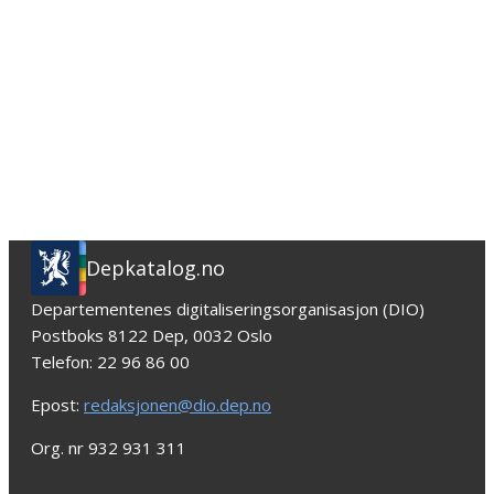
Depkatalog.no
Departementenes digitaliseringsorganisasjon (DIO)
Postboks 8122 Dep, 0032 Oslo
Telefon: 22 96 86 00
Epost:
redaksjonen@dio.dep.no
Org. nr 932 931 311