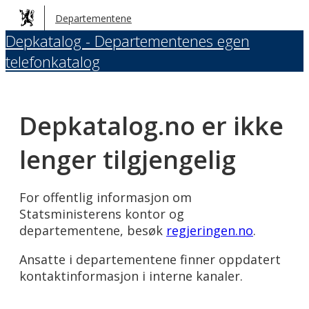
Hopp
Departementene
til
Depkatalog - Departementenes egen
hovedinnhold
telefonkatalog
Depkatalog.no er ikke
lenger tilgjengelig
For offentlig informasjon om
Statsministerens kontor og
departementene, besøk
regjeringen.no
.
Ansatte i departementene finner oppdatert
kontaktinformasjon i interne kanaler.