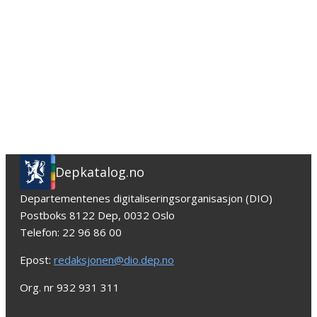
Depkatalog.no
Departementenes digitaliseringsorganisasjon (DIO)
Postboks 8122 Dep, 0032 Oslo
Telefon: 22 96 86 00
Epost:
redaksjonen@dio.dep.no
Org. nr 932 931 311