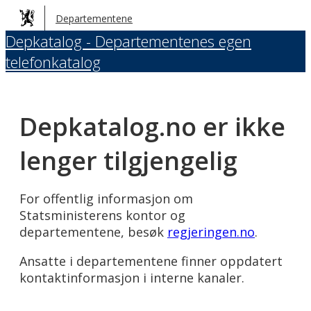
Hopp
Departementene
til
Depkatalog - Departementenes egen
hovedinnhold
telefonkatalog
Depkatalog.no er ikke
lenger tilgjengelig
For offentlig informasjon om
Statsministerens kontor og
departementene, besøk
regjeringen.no
.
Ansatte i departementene finner oppdatert
kontaktinformasjon i interne kanaler.