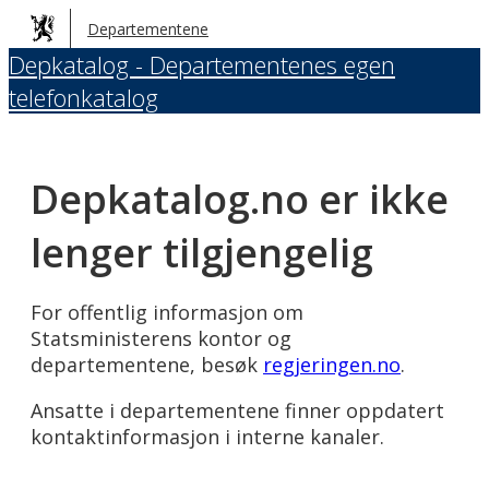
Hopp
Departementene
til
Depkatalog - Departementenes egen
hovedinnhold
telefonkatalog
Depkatalog.no er ikke
lenger tilgjengelig
For offentlig informasjon om
Statsministerens kontor og
departementene, besøk
regjeringen.no
.
Ansatte i departementene finner oppdatert
kontaktinformasjon i interne kanaler.