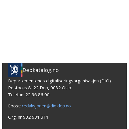
Depkatalog.no
Departementenes digitaliseringsorganisasjon (DIO)
Postboks 8122 Dep, 0032 Oslo
Telefon: 22 96 86 00
Epost:
redaksjonen@dio.dep.no
Org. nr 932 931 311