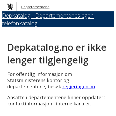
Hopp
Departementene
til
Depkatalog - Departementenes egen
hovedinnhold
telefonkatalog
Depkatalog.no er ikke
lenger tilgjengelig
For offentlig informasjon om
Statsministerens kontor og
departementene, besøk
regjeringen.no
.
Ansatte i departementene finner oppdatert
kontaktinformasjon i interne kanaler.