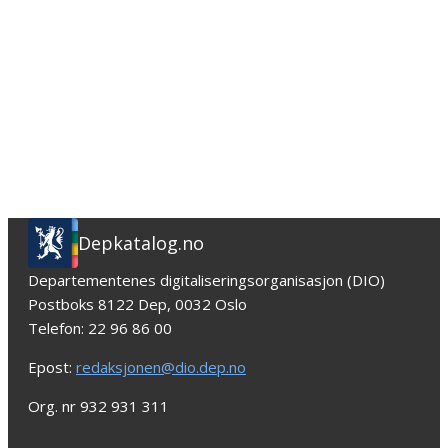
Depkatalog.no
Departementenes digitaliseringsorganisasjon (DIO)
Postboks 8122 Dep, 0032 Oslo
Telefon: 22 96 86 00
Epost:
redaksjonen@dio.dep.no
Org. nr 932 931 311