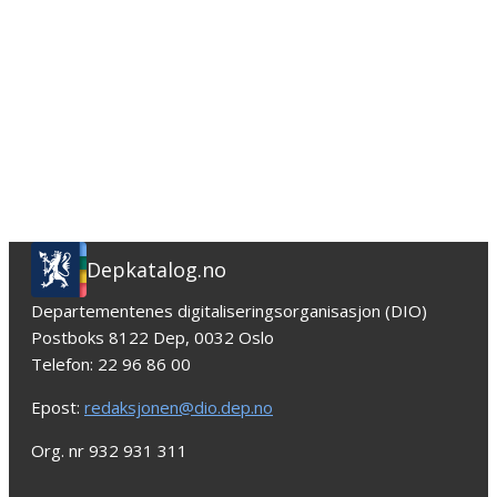
Depkatalog.no
Departementenes digitaliseringsorganisasjon (DIO)
Postboks 8122 Dep, 0032 Oslo
Telefon: 22 96 86 00
Epost:
redaksjonen@dio.dep.no
Org. nr 932 931 311