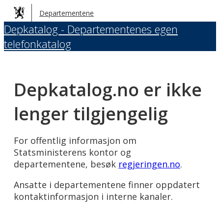
Hopp
Departementene
til
Depkatalog - Departementenes egen
hovedinnhold
telefonkatalog
Depkatalog.no er ikke
lenger tilgjengelig
For offentlig informasjon om
Statsministerens kontor og
departementene, besøk
regjeringen.no
.
Ansatte i departementene finner oppdatert
kontaktinformasjon i interne kanaler.