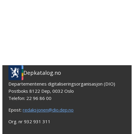
Depkatalog.no
Departementenes digitaliseringsorganisasjon (DIO)
Postboks 8122 Dep, 0032 Oslo
Telefon: 22 96 86 00
Epost:
redaksjonen@dio.dep.no
Org. nr 932 931 311