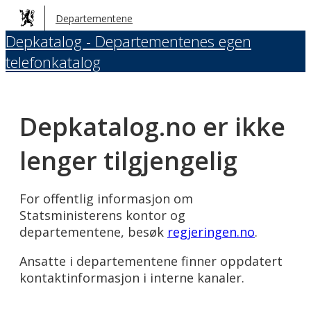
Hopp
Departementene
til
Depkatalog - Departementenes egen
hovedinnhold
telefonkatalog
Depkatalog.no er ikke
lenger tilgjengelig
For offentlig informasjon om
Statsministerens kontor og
departementene, besøk
regjeringen.no
.
Ansatte i departementene finner oppdatert
kontaktinformasjon i interne kanaler.