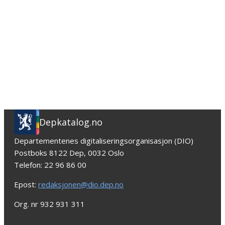
Depkatalog.no
Departementenes digitaliseringsorganisasjon (DIO)
Postboks 8122 Dep, 0032 Oslo
Telefon: 22 96 86 00
Epost:
redaksjonen@dio.dep.no
Org. nr 932 931 311