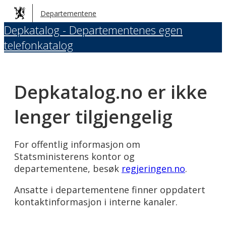
Hopp
Departementene
til
Depkatalog - Departementenes egen
hovedinnhold
telefonkatalog
Depkatalog.no er ikke
lenger tilgjengelig
For offentlig informasjon om
Statsministerens kontor og
departementene, besøk
regjeringen.no
.
Ansatte i departementene finner oppdatert
kontaktinformasjon i interne kanaler.