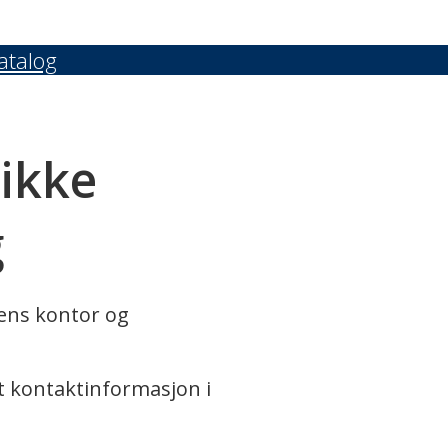
atalog
 ikke
g
rens kontor og
t kontaktinformasjon i