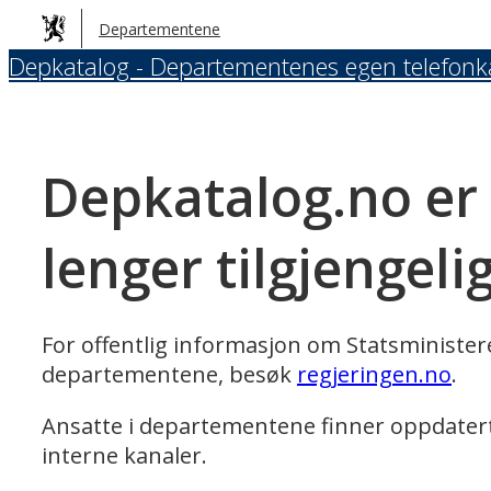
Hopp
Departementene
til
Depkatalog - Departementenes egen telefonk
hovedinnhold
Depkatalog.no er
lenger tilgjengeli
For offentlig informasjon om Statsministe
departementene, besøk
regjeringen.no
.
Ansatte i departementene finner oppdater
interne kanaler.