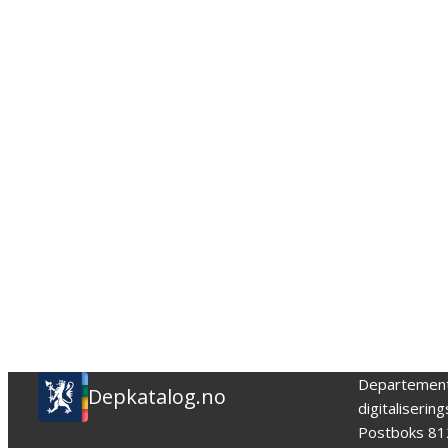
Departemen
Depkatalog.no
digitaliserin
Postboks 81