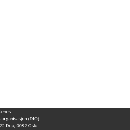
tenes
gsorganisasjon (DIO)
22 Dep, 0032 Oslo