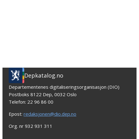
Depkatalog.no
Departementenes digitaliseringsorganisasjon (DIO)
Postboks 8122 Dep, 0032 Oslo
Telefon: 22 96 86 00
Epost:
redaksjonen@dio.dep.no
Org. nr 932 931 311