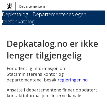
Hopp
Departementene
til
Depkatalog - Departementenes egen
hovedinnhold
telefonkatalog
Depkatalog.no er ikke
lenger tilgjengelig
For offentlig informasjon om
Statsministerens kontor og
departementene, besøk
regjeringen.no
.
Ansatte i departementene finner oppdatert
kontaktinformasjon i interne kanaler.