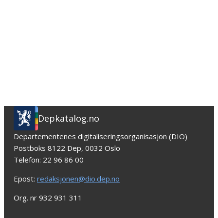
Depkatalog.no
Departementenes digitaliseringsorganisasjon (DIO)
Postboks 8122 Dep, 0032 Oslo
Telefon: 22 96 86 00
Epost:
redaksjonen@dio.dep.no
Org. nr 932 931 311