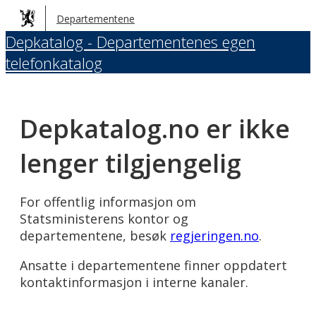
Hopp
Departementene
til
Depkatalog - Departementenes egen
hovedinnhold
telefonkatalog
Depkatalog.no er ikke
lenger tilgjengelig
For offentlig informasjon om
Statsministerens kontor og
departementene, besøk
regjeringen.no
.
Ansatte i departementene finner oppdatert
kontaktinformasjon i interne kanaler.