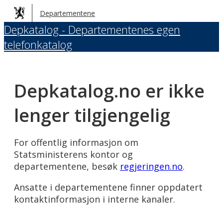
Hopp
Departementene
til
Depkatalog - Departementenes egen
hovedinnhold
telefonkatalog
Depkatalog.no er ikke
lenger tilgjengelig
For offentlig informasjon om
Statsministerens kontor og
departementene, besøk
regjeringen.no
.
Ansatte i departementene finner oppdatert
kontaktinformasjon i interne kanaler.