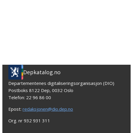
Depkatalog.no
Departementenes digitaliseringsorganisasjon (DIO)
Postboks 8122 Dep, 0032 Oslo
Telefon: 22 96 86 00
Epost:
redaksjonen@dio.dep.no
Org. nr 932 931 311