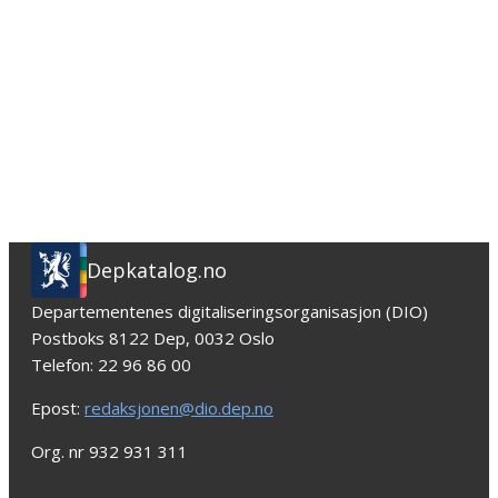
Depkatalog.no
Departementenes digitaliseringsorganisasjon (DIO)
Postboks 8122 Dep, 0032 Oslo
Telefon: 22 96 86 00
Epost:
redaksjonen@dio.dep.no
Org. nr 932 931 311