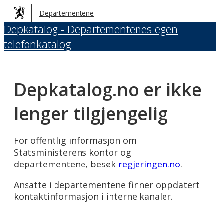
Hopp
Departementene
til
Depkatalog - Departementenes egen
hovedinnhold
telefonkatalog
Depkatalog.no er ikke
lenger tilgjengelig
For offentlig informasjon om
Statsministerens kontor og
departementene, besøk
regjeringen.no
.
Ansatte i departementene finner oppdatert
kontaktinformasjon i interne kanaler.