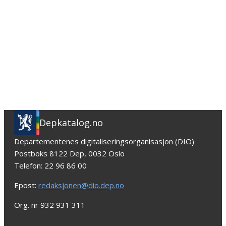
Depkatalog.no
Departementenes digitaliseringsorganisasjon (DIO)
Postboks 8122 Dep, 0032 Oslo
Telefon: 22 96 86 00
Epost:
redaksjonen@dio.dep.no
Org. nr 932 931 311