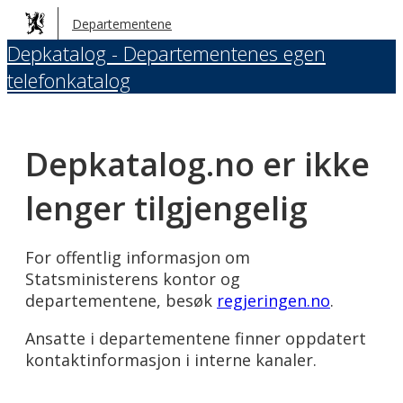
Hopp
Departementene
til
Depkatalog - Departementenes egen
hovedinnhold
telefonkatalog
Depkatalog.no er ikke
lenger tilgjengelig
For offentlig informasjon om
Statsministerens kontor og
departementene, besøk
regjeringen.no
.
Ansatte i departementene finner oppdatert
kontaktinformasjon i interne kanaler.