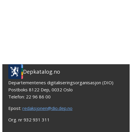
Depkatalog.no
Departementenes digitaliseringsorganisasjon (DIO)
Postboks 8122 Dep, 0032 Oslo
Telefon: 22 96 86 00
Epost:
redaksjonen@dio.dep.no
Org. nr 932 931 311