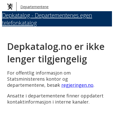
Hopp
Departementene
til
Depkatalog - Departementenes egen
hovedinnhold
telefonkatalog
Depkatalog.no er ikke
lenger tilgjengelig
For offentlig informasjon om
Statsministerens kontor og
departementene, besøk
regjeringen.no
.
Ansatte i departementene finner oppdatert
kontaktinformasjon i interne kanaler.